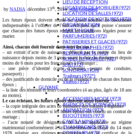
LIEU DE RECEPTION
LOCATION DE MOBILIER (972)
th
by
NADIA
décembre 13
, 2014
Add Comment
LOCATION DE SALLES (972)
LOCATION DE VOITURES (972)
Les futurs époux doivent réunir un grand nombre de documents
ORGANISATION
indispensables à l’officier de l’état civil pour qu’il puisse s’assurer
MARTINIQUE
que chacun des futurs époux remplit les conditions légales pour se
PARFUMERIES (972)
marier.
PATISSERIES ET GLACES (972)
PHOTOGRAPHES (972)
Ainsi, chacun doit fournir dans tous les cas :
– un extrait d’acte de naissance, délivré par la mairie du lieu de
RESTAURANTS (972)
naissance depuis moins de 3 mois avant la date du mariage et depuis
ROBES DE MARIÉE (972)
moins de 6 mois pour les français nés à l’étranger ;
SPA (972)
– une pièce d’identité (carte d’identité, permis de conduire,
SONORISATION
passeport) ;
Traiteurs (972*)
– des justificatifs de domicile ou de la résidence de chacun des futurs
Vidéos (972)
époux ;
GUYANE
– la liste des témoins et leurs coordonnées (4 au plus, âgés de 18 ans
au moins).
ACCESSOIRES MODE (973)
Le cas échéant, les futurs époux doivent aussi fournir :
AGENCES DE VOYAGES (973)
– la copie intégrale des actes de naissance des enfants à légitimer
ANIMATION (973)
– un certificat de notaire si les futurs époux ont conclu un contrat de
BIJOUTERIES (973)
mariage ;
CAVES A VINS (973)
– l’acte notarié de désignation de la loi applicable au régime
CHAMPAGNES (973)
matrimonial conformément à la Convention de la Haye du 14 mars
COIFFEURS (973)
1978 relative aux régimes matrimoniaux ou le certificat de la