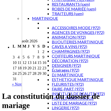
RESTAURANTS (sxm)
ROBES DE MARIÉE (sxm)
TRAITEURS (sxm)
MARTINIQUE
ACCESSOIRES MODE (972)
AGENCES DE VOYAGES (972)
ANIMATION (972)
août 2026
BIJOUTERIES MARTINIQUE
L
M
M
J
V
S
D
CAVES A VINS (972)
CHAMPAGNES (972)
1
2
COIFFEURS MARTINIQUE
3
4
5
6
7
8
9
DÉCORATION (972)
10
11
12
13
14
15
16
DESIGNER (972)
17
18
19
20
21
22
23
Éclairages (972)
24
25
26
27
28
29
30
DJ MARTINIQUE
31
ESTHETIQUE MARTINIQUE
FLEURISTES (972)
« Nov
FAIRE-PART (972)
INSTITUTS DE BEAUTE (972)
La constitution du dossier de
HOTELS MARTINIQUE
LISTE DE MARIAGE (972)
mariage
LINGERIE (972)