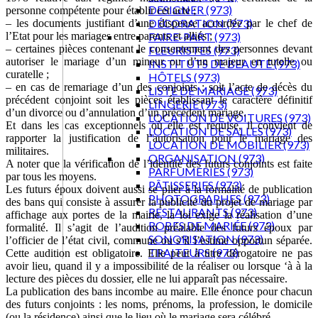
DESIGNER (973)
personne compétente pour établir cet acte ;
DÉCORATION (973)
– les documents justifiant d’une dispense accordée par le chef de
FAIRE-PART (973)
l’Etat pour les mariages entre parents et alliés ;
– certaines pièces contenant le consentement des personnes devant
FLEURISTES (973)
autoriser le mariage d’un mineur ou d’un majeur en tutelle ou
INSTITUTS DE BEAUTE (973)
curatelle ;
HÔTELS (973)
– en cas de remariage d’un des conjoints : soit l’acte de décès du
LISTE DE MARIAGE (973)
précédent conjoint soit les pièces établissant le caractère définitif
LINGERIE (973)
d’un divorce ou d’annulation d’un précédent mariage.
LOCATION DE VOITURES (973)
Et dans les cas exceptionnels où elle est requise, il convient de
LOCATION DE SALLES (973)
rapporter la justification de l’autorisation pour le mariage des
LOCATION DE MOBILIER (973)
militaires.
ORGANISATION (973)
A noter que la vérification de l’identité des futurs conjoints est faite
PARFUMERIES (973)
par tous les moyens.
PÂTISSERIES (973)
Les futurs époux doivent aussi se plier à la formalité de publication
PHOTOGRAPHES (973)
des bans qui consiste à assurer la publicité du projet de mariage par
RESTAURANTS (973)
affichage aux portes de la mairie, la loi exige la réalisation d’une
ROBES DE MARIÉE (973)
formalité. Il s’agit de l’audition préalable des futurs époux par
SONORISATION (973)
l’officier de l’état civil, commune ou s’il l’estime opportun séparée.
TRAITEURS (973)
Cette audition est obligatoire. Elle peut à titre dérogatoire ne pas
avoir lieu, quand il y a impossibilité de la réaliser ou lorsque ‘à à la
lecture des pièces du dossier, elle ne lui apparaît pas nécessaire.
La publication des bans incombe au maire. Elle énonce pour chacun
des futurs conjoints : les noms, prénoms, la profession, le domicile
(ou la résidence) ainsi que le lieu où le mariage sera célébré.