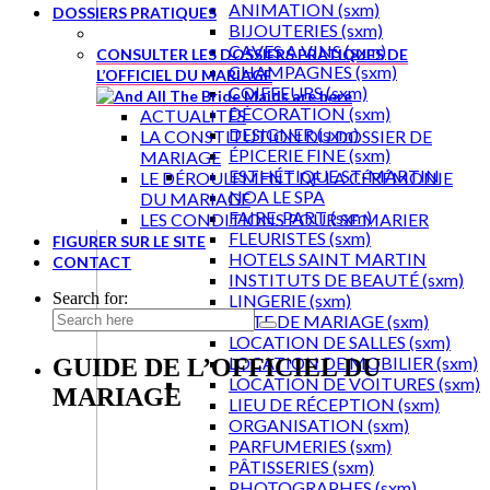
ANIMATION (sxm)
DOSSIERS PRATIQUES
BIJOUTERIES (sxm)
CAVES A VINS (sxm)
CONSULTER LES DOSSIERS PRATIQUES DE
CHAMPAGNES (sxm)
L’OFFICIEL DU MARIAGE
COIFFEURS (sxm)
DÉCORATION (sxm)
ACTUALITÉS
DESIGNER (sxm)
LA CONSTITUTION DU DOSSIER DE
ÉPICERIE FINE (sxm)
MARIAGE
ESTHÉTIQUE ST-MARTIN
LE DÉROULEMENT DE LA CÉRÉMONIE
NOA LE SPA
DU MARIAGE
FAIRE-PART (sxm)
LES CONDITIONS POUR SE MARIER
FLEURISTES (sxm)
FIGURER SUR LE SITE
HOTELS SAINT MARTIN
CONTACT
INSTITUTS DE BEAUTÉ (sxm)
Search for:
LINGERIE (sxm)
LISTE DE MARIAGE (sxm)
LOCATION DE SALLES (sxm)
LOCATION DE MOBILIER (sxm)
GUIDE DE L’OFFICIEL DU
LOCATION DE VOITURES (sxm)
MARIAGE
LIEU DE RÉCEPTION (sxm)
ORGANISATION (sxm)
PARFUMERIES (sxm)
PÂTISSERIES (sxm)
PHOTOGRAPHES (sxm)