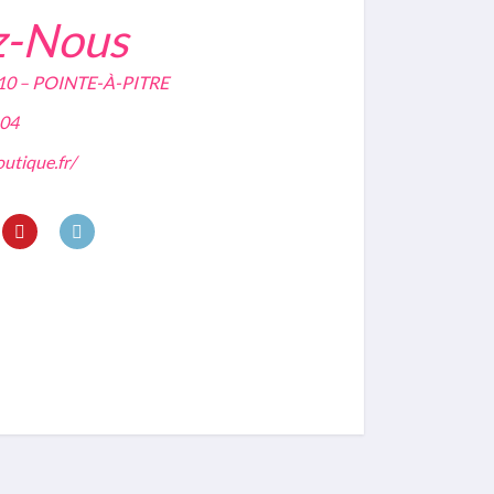
z-Nous
7110 – POINTE-À-PITRE
 04
utique.fr/