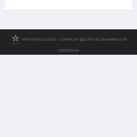
MENTIONS LÉGALES -
COPYRIGHT @L'OFFICIELDUMARIAGE BY
CEREMONIA