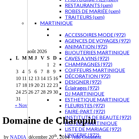
RESTAURANTS (sxm)
ROBES DE MARIÉE (sxm)
TRAITEURS (sxm)
MARTINIQUE
ACCESSOIRES MODE (972)
AGENCES DE VOYAGES (972)
ANIMATION (972)
août 2026
BIJOUTERIES MARTINIQUE
L
M
M
J
V
S
D
CAVES A VINS (972)
CHAMPAGNES (972)
1
2
COIFFEURS MARTINIQUE
3
4
5
6
7
8
9
DÉCORATION (972)
10
11
12
13
14
15
16
DESIGNER (972)
17
18
19
20
21
22
23
Éclairages (972)
24
25
26
27
28
29
30
DJ MARTINIQUE
31
ESTHETIQUE MARTINIQUE
FLEURISTES (972)
« Nov
FAIRE-PART (972)
INSTITUTS DE BEAUTE (972)
Domaine de Charopin
HOTELS MARTINIQUE
LISTE DE MARIAGE (972)
LINGERIE (972)
th
by
NADIA
décembre 20
, 2014
Add Comment