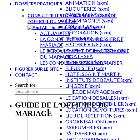
ANIMATION (sxm)
DOSSIERS PRATIQUES
BIJOUTERIES (sxm)
CAVES A VINS (sxm)
CONSULTER LES DOSSIERS PRATIQUES DE
CHAMPAGNES (sxm)
L’OFFICIEL DU MARIAGE
COIFFEURS (sxm)
DÉCORATION (sxm)
ACTUALITÉS
DESIGNER (sxm)
LA CONSTITUTION DU DOSSIER DE
ÉPICERIE FINE (sxm)
MARIAGE
ESTHÉTIQUE ST-MARTIN
LE DÉROULEMENT DE LA CÉRÉMONIE
NOA LE SPA
DU MARIAGE
FAIRE-PART (sxm)
LES CONDITIONS POUR SE MARIER
FLEURISTES (sxm)
FIGURER SUR LE SITE
HOTELS SAINT MARTIN
CONTACT
INSTITUTS DE BEAUTÉ (sxm)
Search for:
LINGERIE (sxm)
LISTE DE MARIAGE (sxm)
LOCATION DE SALLES (sxm)
LOCATION DE MOBILIER (sxm)
GUIDE DE L’OFFICIEL DU
LOCATION DE VOITURES (sxm)
MARIAGE
LIEU DE RÉCEPTION (sxm)
ORGANISATION (sxm)
PARFUMERIES (sxm)
PÂTISSERIES (sxm)
PHOTOGRAPHES (sxm)