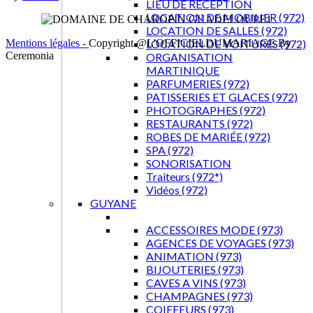
LIEU DE RECEPTION
LOCATION DE MOBILIER (972)
LOCATION DE SALLES (972)
LOCATION DE VOITURES (972)
Mentions légales -
Copyright @L'OFFICIELDUMARIAGE By
Ceremonia
ORGANISATION
MARTINIQUE
PARFUMERIES (972)
PATISSERIES ET GLACES (972)
PHOTOGRAPHES (972)
RESTAURANTS (972)
ROBES DE MARIÉE (972)
SPA (972)
SONORISATION
Traiteurs (972*)
Vidéos (972)
GUYANE
ACCESSOIRES MODE (973)
AGENCES DE VOYAGES (973)
ANIMATION (973)
BIJOUTERIES (973)
CAVES A VINS (973)
CHAMPAGNES (973)
COIFFEURS (973)