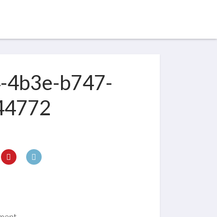
-4b3e-b747-
44772
ment